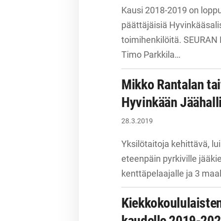
Kausi 2018-2019 on loppus
päättäjäisiä Hyvinkääsalis
toimihenkilöitä. SEURAN
Timo Parkkila…
Mikko Rantalan tai
Hyvinkään Jäähall
28.3.2019
Yksilötaitoja kehittävä, lu
eteenpäin pyrkiville jääkiek
kenttäpelaajalle ja 3 ma
Kiekkokoululaiste
kaudelle 2019-20