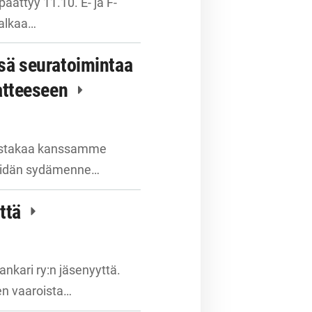
äättyy 11.10. E- ja F-
 alkaa…
ssä seuratoimintaa
atteeseen
uhlistakaa kanssamme
 teidän sydämenne…
yttä
nkari ry:n jäsenyyttä.
en vaaroista…