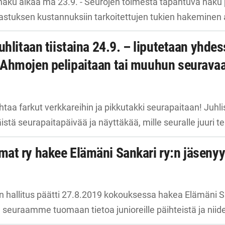
n haku alkaa ma 23.9. - Seurojen toimesta tapahtuva haku p
rastuksen kustannuksiin tarkoitettujen tukien hakeminen
uhlitaan tiistaina 24.9. – liputetaan yhde
Ahmojen pelipaitaan tai muuhun seurava
aihtaa farkut verkkareihin ja pikkutakki seurapaitaan! J
istä seurapaitapäivää ja näyttäkää, mille seuralle juuri
at ry hakee Elämäni Sankari ry:n jäseny
 hallitus päätti 27.8.2019 kokouksessa hakea Elämäni Sa
 seuraamme tuomaan tietoa junioreille päihteistä ja niid