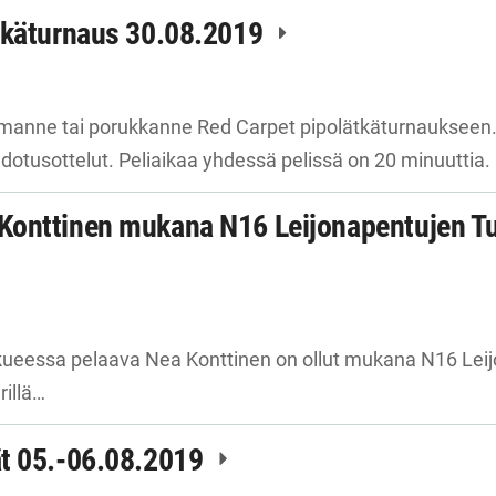
tkäturnaus 30.08.2019
rmanne tai porukkanne Red Carpet pipolätkäturnaukseen.
udotusottelut. Peliaikaa yhdessä pelissä on 20 minuuttia. 
Konttinen mukana N16 Leijonapentujen T
ueessa pelaava Nea Konttinen on ollut mukana N16 Lei
rillä…
t 05.-06.08.2019