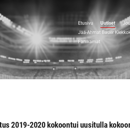
Etusivu
Uutiset
Jou
Jää-Ahmat Bauer Kiekko
Fanikamat
tus 2019-2020 kokoontui uusitulla kokoo