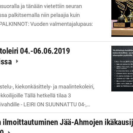
uoralla ja tänään vietettiin seuran
sa palkitsemalla niin pelaajia kuin
 PALKINNOT: Vuoden valmentajalupaus:
toleiri 04.-06.06.2019
issa
istelu-, kiekonkäsittely- ja maalintekoleiri,
koilijoille Tällä hetkellä tilaa 3
alivahdille - LEIRI ON SUUNNATTU 04-,…
n ilmoittautuminen Jää-Ahmojen ikäkausij
20