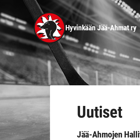
Siirry
sivun
sisältöön
Hyvinkään Jää-Ahmat ry
Uutiset
Jää-Ahmojen Halli