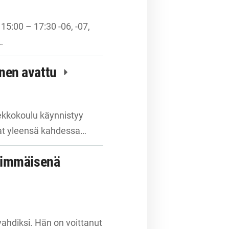
15:00 – 17:30 -06, -07,
…
nen avattu
ekkokoulu käynnistyy
vat yleensä kahdessa…
nsimmäisenä
ahdiksi. Hän on voittanut