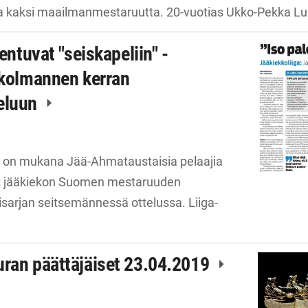
aksi maailmanmestaruutta. 20-vuotias Ukko-Pekka Luu
pentuvat "seiskapeliin" -
 kolmannen kerran
teluun
on mukana Jää-Ahmataustaisia pelaajia
at jääkiekon Suomen mestaruuden
isarjan seitsemännessä ottelussa. Liiga-
uran päättäjäiset 23.04.2019