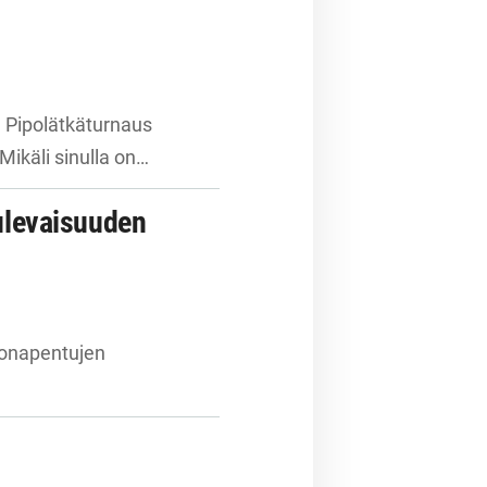
 Pipolätkäturnaus
Mikäli sinulla on…
ulevaisuuden
jonapentujen