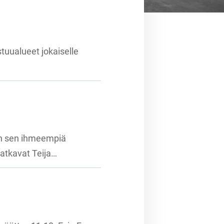
tuualueet jokaiselle
man sen ihmeempiä
jatkavat Teija…