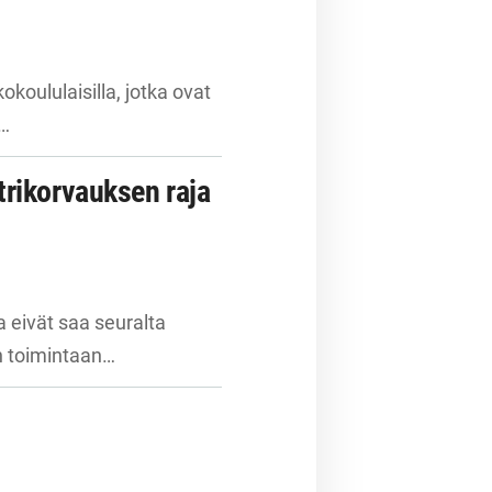
oululaisilla, jotka ovat
n…
trikorvauksen raja
a eivät saa seuralta
an toimintaan…