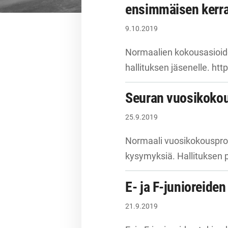
ensimmäisen kerr
9.10.2019
Normaalien kokousasioiden
hallituksen jäsenelle. ht
Seuran vuosikokous
25.9.2019
Normaali vuosikokousproto
kysymyksiä. Hallituksen p
E- ja F-junioreide
21.9.2019