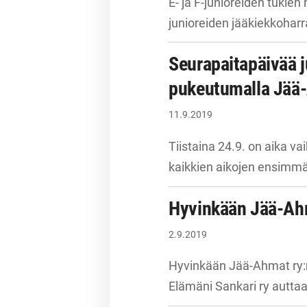
E- ja F-junioreiden tukie
junioreiden jääkiekkohar
Seurapaitapäivää j
pukeutumalla Jää-
11.9.2019
Tiistaina 24.9. on aika v
kaikkien aikojen ensimmä
Hyvinkään Jää-Ahm
2.9.2019
Hyvinkään Jää-Ahmat ry:n
Elämäni Sankari ry auttaa