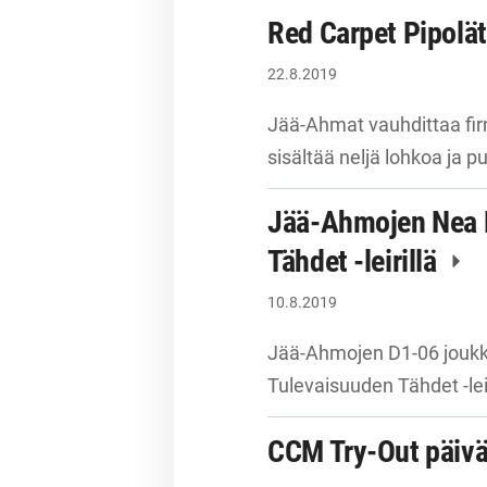
Red Carpet Pipolä
22.8.2019
Jää-Ahmat vauhdittaa fi
sisältää neljä lohkoa ja p
Jää-Ahmojen Nea 
Tähdet -leirillä
10.8.2019
Jää-Ahmojen D1-06 joukk
Tulevaisuuden Tähdet -lei
CCM Try-Out päivä