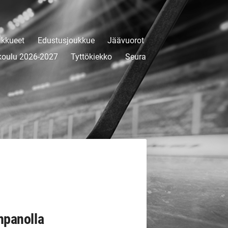
kkueet
Edustusjoukkue
Jäävuorot
koulu 2026-2027
Tyttökiekko
Seura
npanolla