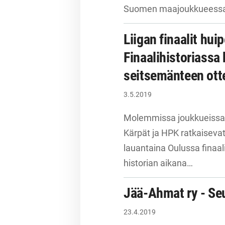
Suomen maajoukkueessa k
Liigan finaalit hui
Finaalihistoriassa
seitsemänteen ot
3.5.2019
Molemmissa joukkueissa 
Kärpät ja HPK ratkaisev
lauantaina Oulussa finaal
historian aikana…
Jää-Ahmat ry - Se
23.4.2019