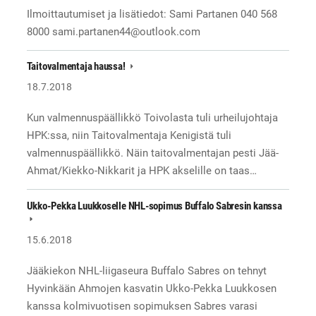
Ilmoittautumiset ja lisätiedot: Sami Partanen 040 568
8000 sami.partanen44@outlook.com
Taitovalmentaja haussa!
18.7.2018
Kun valmennuspäällikkö Toivolasta tuli urheilujohtaja
HPK:ssa, niin Taitovalmentaja Kenigistä tuli
valmennuspäällikkö. Näin taitovalmentajan pesti Jää-
Ahmat/Kiekko-Nikkarit ja HPK akselille on taas…
Ukko-Pekka Luukkoselle NHL-sopimus Buffalo Sabresin kanssa
15.6.2018
Jääkiekon NHL-liigaseura Buffalo Sabres on tehnyt
Hyvinkään Ahmojen kasvatin Ukko-Pekka Luukkosen
kanssa kolmivuotisen sopimuksen Sabres varasi