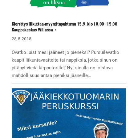
Kierrätys liikuttaa-myyntitapahtuma 15.9. klo 10.00–15.00
Kauppakeskus Willassa
28.8.2018
Ovatko luistimesi jääneet jo pieneksi? Pursuilevatko
kaapit liikuntavaatteita tai nappiksia, jotka sinun on
pitänyt viedä kirpputorille? Nyt sinulla on loistava
mahdollisuus antaa pieniksi jääneille…