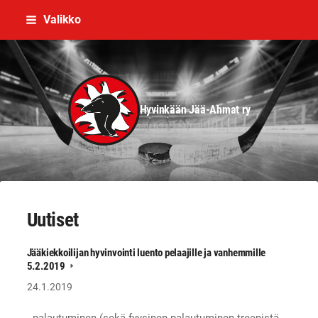
Siirry
Valikko
sivun
sisältöön
Hyvinkään Jää-Ahmat ry
Uutiset
Jääkiekkoilijan hyvinvointi luento pelaajille ja vanhemmille
5.2.2019
24.1.2019
- palautuminen (sekä fyysinen palautuminen treenistä