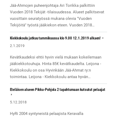
Jää-Ahmojen puheenjohtaja Ari Torikka palkittiin
Vuoden 2018 Tekijät -tilaisuudessa. Alueet palkitsevat
vuosittain seuratyössä mukana olevia "Vuoden
Tekijöitä" työstä jääkiekon eteen. Vuoden 2018…
Kiekkokoulu jatkuu tammikuussa klo 9.00 12.1.2019 alkaen!
2.1.2019
Kevätkaudeksi ehtii hyvin vielä mukaan kokeilemaan
jääkiekkotouhuja. Hinta 85€ kevätkaudelta. Leijona -
Kiekkokoulu on osa Hyvinkään Jää-Ahmat ry:n
toimintaa. Leijona - Kiekkokoulu antaa hyvän…
Eteläisen alueen Pikku-Pohjola 2 tapahtumaan kutsutut pelaajat
5.12.2018
HyRi 2004 syntyneistä pelaajista Keravalla