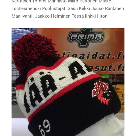
Karttunen Tommi Männistö Miko Peltonen Mikke
Tschesmenski Puolustajat: Sasu Kekki Juuso Rantanen
Maalivahti: Jaakko Helminen Tässä linkki liiton…