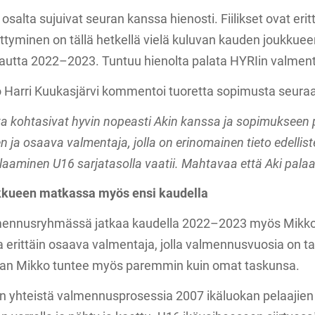
salta sujuivat seuran kanssa hienosti. Fiilikset ovat eri
ttyminen on tällä hetkellä vielä kuluvan kauden joukkue
 kautta 2022–2023. Tuntuu hienolta palata HYRIin valme
Harri Kuukasjärvi kommentoi tuoretta sopimusta seuraa
a kohtasivat hyvin nopeasti Akin kanssa ja sopimukseen 
en ja osaava valmentaja, jolla on erinomainen tieto edellist
laaminen U16 sarjatasolla vaatii. Mahtavaa että Aki pal
kkueen matkassa myös ensi kaudella
mennusryhmässä jatkaa kaudella 2022–2023 myös Mikko 
ja erittäin osaava valmentaja, jolla valmennusvuosia on 
kan Mikko tuntee myös paremmin kuin omat taskunsa.
 yhteistä valmennusprosessia 2007 ikäluokan pelaajien