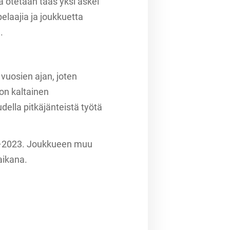
ä otetaan taas yksi askel
elaajia ja joukkuetta
.
 vuosien ajan, joten
kon kaltainen
della pitkäjänteistä työtä
22–2023. Joukkueen muu
aikana.