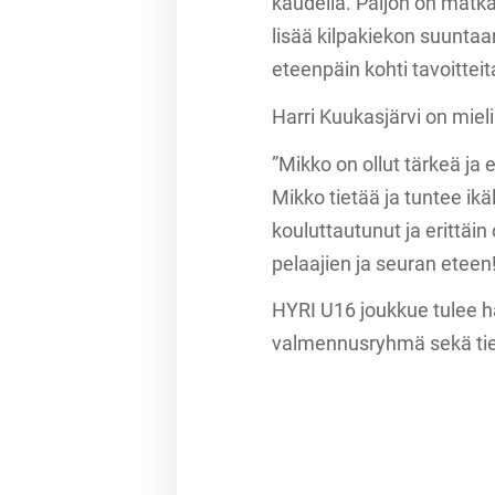
kaudella. Paljon on matka
lisää kilpakiekon suuntaa
eteenpäin kohti tavoittei
Harri Kuukasjärvi on mie
”Mikko on ollut tärkeä ja
Mikko tietää ja tuntee ikä
kouluttautunut ja erittäin
pelaajien ja seuran eteen
HYRI U16 joukkue tulee 
valmennusryhmä sekä tiet