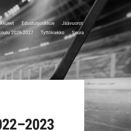
kkueet
Edustusjoukkue
Jäävuorot
koulu 2026-2027
Tyttökiekko
Seura
2022–2023