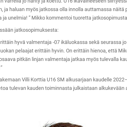
n varrella jo nähty ja koettu. U16 ikävaiheeseen siirtyess
n, ja haluan myös jatkossa olla innolla auttamassa näitä p
ta ja unelmia! ” Mikko kommentoi tuoretta jatkosopimusta
lissään jatkosopimuksesta:
 erittäin hyvä valmentaja -07 ikäluokassa sekä seurassa jo
luokan pelaajat erittäin hyvin. On erittäin hienoa, että Mi
 osaava pitkän linjan valmentaja jatkaa myös tulevalla kau
!”
hakemaan Villi Korttia U16 SM alkusarjaan kaudelle 20
oa tulevan kauden toiminnasta julkaistaan alkukevään 