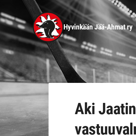
Siirry
sivun
sisältöön
Hyvinkään Jää-Ahmat ry
Aki Jaati
vastuuval