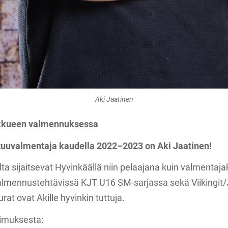
Aki Jaatinen
ukkueen valmennuksessa
uuvalmentaja kaudella 2022–2023 on Aki Jaatinen!
lta sijaitsevat Hyvinkäällä niin pelaajana kuin valmentaja
almennustehtävissä KJT U16 SM-sarjassa sekä Viikingit
at ovat Akille hyvinkin tuttuja.
pimuksesta: