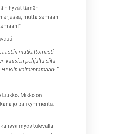
ttäin hyvät tämän
en arjessa, mutta samaan
ntamaan!”
vasti:
päästiin mutkattomasti.
en kausien pohjalta siitä
aa HYRIin valmentamaan!
”
Liukko. Mikko on
takana jo parikymmentä.
 kanssa myös tulevalla