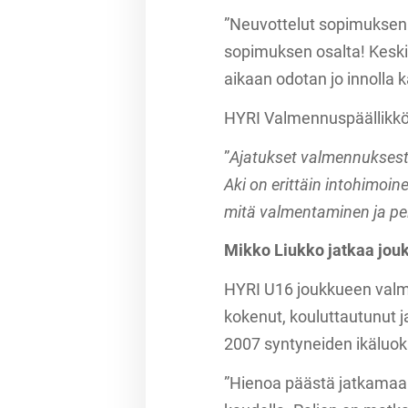
”Neuvottelut sopimuksen o
sopimuksen osalta! Keski
aikaan odotan jo innolla
HYRI Valmennuspäällikkö 
”
Ajatukset valmennuksest
Aki on erittäin intohimoin
mitä valmentaminen ja pe
Mikko Liukko jatkaa jou
HYRI U16 joukkueen val
kokenut, kouluttautunut 
2007 syntyneiden ikäluo
”Hienoa päästä jatkamaan