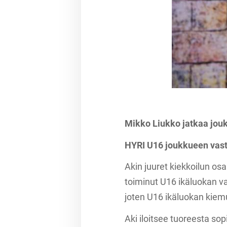
Mikko Liukko jatkaa jo
HYRI U16 joukkueen vast
Akin juuret kiekkoilun osa
toiminut U16 ikäluokan v
joten U16 ikäluokan kiemur
Aki iloitsee tuoreesta so