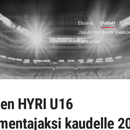
Etusivu
Uutiset
Jou
Jää-Ahmat Bauer Kiekko
Fanikamat
nen HYRI U16
mentajaksi kaudelle 