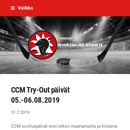
Siirry
Valikko
sivun
sisältöön
Hyvinkään Jää-Ahmat ry
CCM Try-Out päivät
05.-06.08.2019
31.7.2019
CCM sovituspäivät ensi viikon maanantaina ja tiistaina.