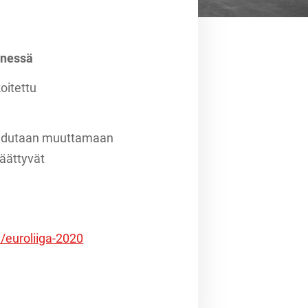
nnessä
koitettu
joudutaan muuttamaan
päättyvät
/euroliiga-2020