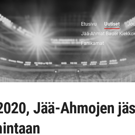
Etusivu
Uutiset
Jou
Jää-Ahmat Bauer Kiekko
Fanikamat
 2020, Jää-Ahmojen jäs
hintaan