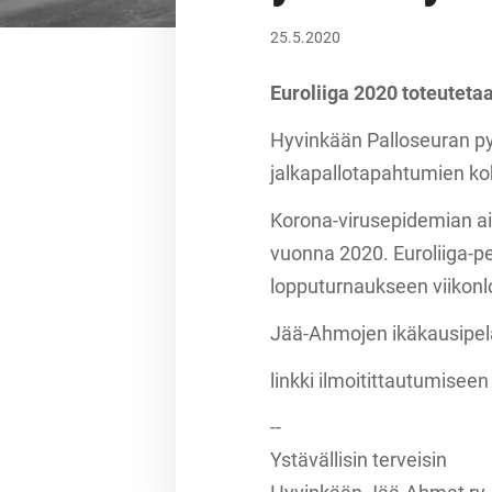
25.5.2020
Euroliiga 2020 toteutet
Hyvinkään Palloseuran pyör
jalkapallotapahtumien k
Korona-virusepidemian ai
vuonna 2020. Euroliiga-pe
lopputurnaukseen viikonl
Jää-Ahmojen ikäkausipelaa
linkki ilmoitittautumisee
--
Ystävällisin terveisin