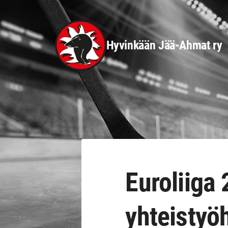
Siirry
sivun
sisältöön
Hyvinkään Jää-Ahmat ry
Euroliiga
yhteistyö