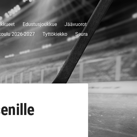
kkueet
Edustusjoukkue
Jäävuorot
koulu 2026-2027
Tyttökiekko
Seura
enille