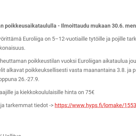
aan poikkeusaikataululla - Ilmoittaudu mukaan 30.6. me
ittämä Euroliiga on 5–12-vuotiaille tytöille ja pojille tar
okonaisuus.
heuttaman poikkeustilan vuoksi Euroliigan aikataulua 
lit alkavat poikkeuksellisesti vasta maanantaina 3.8. ja 
oppuna 26.-27.9.
jille ja kiekkokoululaisille hinta on 75€
n ja tarkemmat tiedot ->
https://www.hyps.fi/lomake/1553