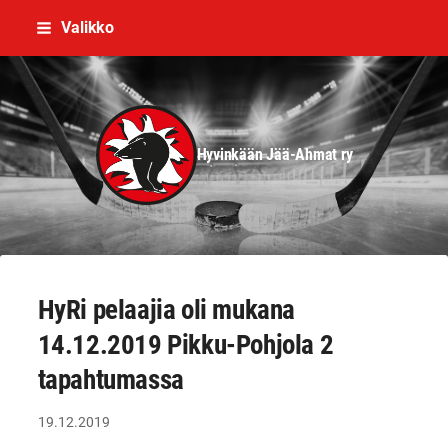
Siirry
Valikko
sivun
sisältöön
Hyvinkään Jää-Ahmat ry
HyRi pelaajia oli mukana
14.12.2019 Pikku-Pohjola 2
tapahtumassa
19.12.2019