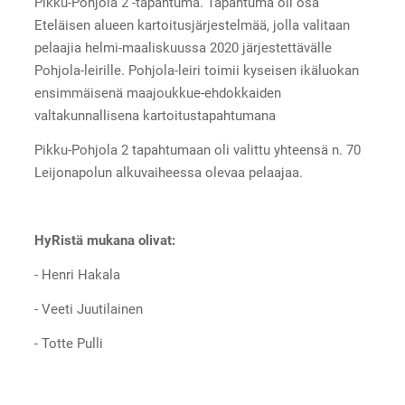
Pikku-Pohjola 2 -tapahtuma. Tapahtuma oli osa
Eteläisen alueen kartoitusjärjestelmää, jolla valitaan
pelaajia helmi-maaliskuussa 2020 järjestettävälle
Pohjola-leirille. Pohjola-leiri toimii kyseisen ikäluokan
ensimmäisenä maajoukkue-ehdokkaiden
valtakunnallisena kartoitustapahtumana
Pikku-Pohjola 2 tapahtumaan oli valittu yhteensä n. 70
Leijonapolun alkuvaiheessa olevaa pelaajaa.
HyRistä mukana olivat:
- Henri Hakala
- Veeti Juutilainen
- Totte Pulli