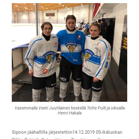
Vasemmalla Veeti Juutilainen keskellä Totte Pulli ja oikealla
Henri Hakala
Sipoon jäähallilla järjestettiin14.12.2019 05-ikäluokan