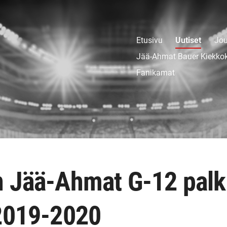
Etusivu
Uutiset
Jou
Jää-Ahmat Bauer Kiekko
Fanikamat
 Jää-Ahmat G-12 palk
2019-2020