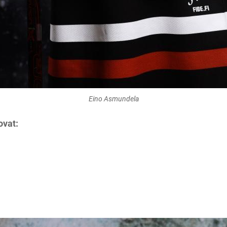
Eino Asmundela
ovat: