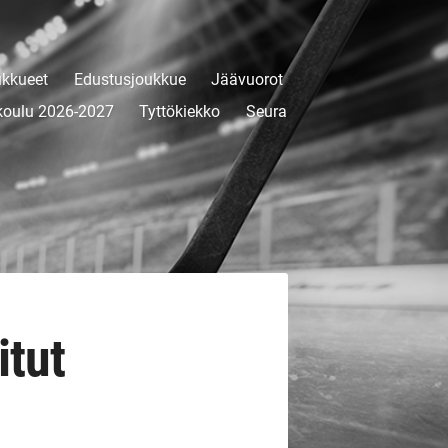
kkueet
Edustusjoukkue
Jäävuorot
koulu 2026-2027
Tyttökiekko
Seura
itut