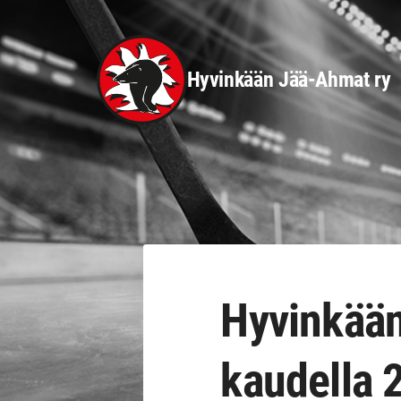
Siirry
sivun
sisältöön
Hyvinkään Jää-Ahmat ry
Hyvinkään
kaudella 