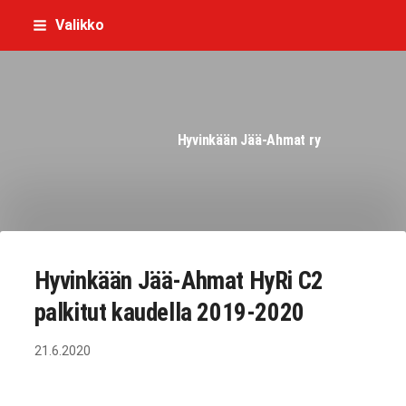
Siirry
Valikko
sivun
sisältöön
Hyvinkään Jää-Ahmat ry
Hyvinkään Jää-Ahmat HyRi C2
palkitut kaudella 2019-2020
21.6.2020