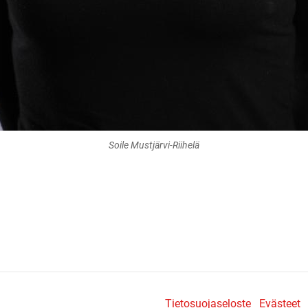
Soile Mustjärvi-Riihelä
Tietosuojaseloste
Evästeet