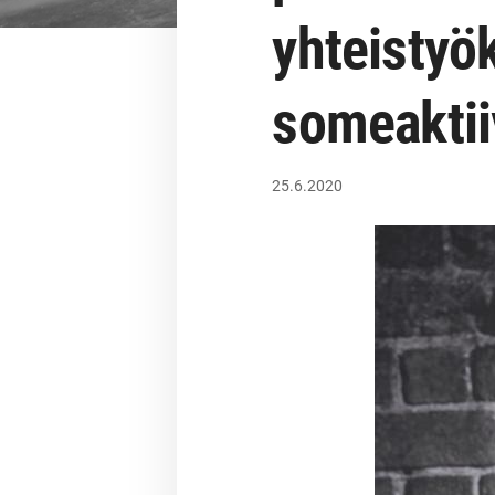
yhteistyö
someaktii
25.6.2020