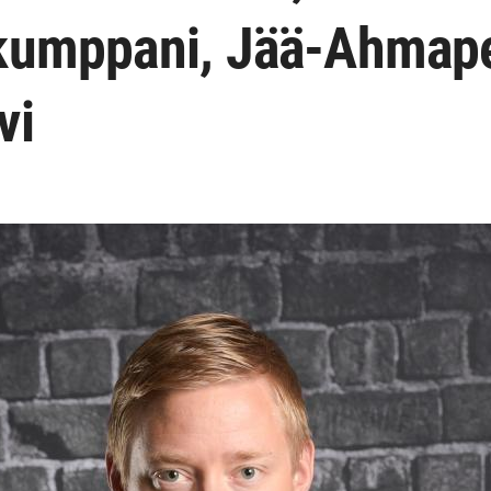
kumppani, Jää-Ahmape
vi