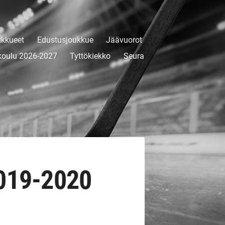
kkueet
Edustusjoukkue
Jäävuorot
koulu 2026-2027
Tyttökiekko
Seura
019-2020