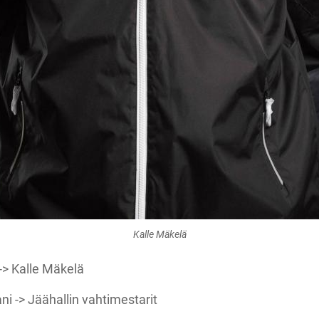
Kalle Mäkelä
> Kalle Mäkelä
 -> Jäähallin vahtimestarit