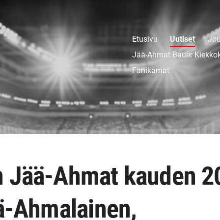
Etusivu
Uutiset
Jou
Jää-Ahmat Bauer Kiekko
Fanikamat
n Jää-Ahmat kauden 2
ää-Ahmalainen,