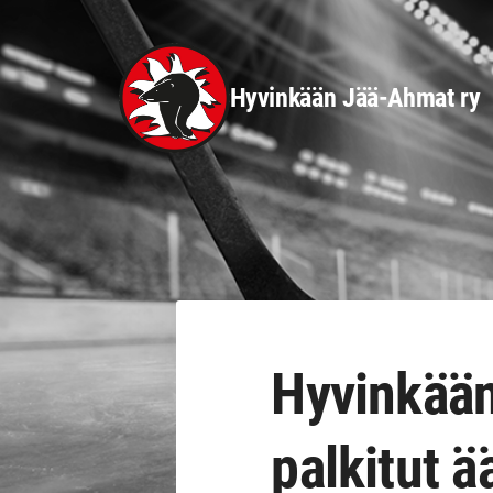
Siirry
sivun
sisältöön
Hyvinkään Jää-Ahmat ry
Hyvinkää
palkitut 