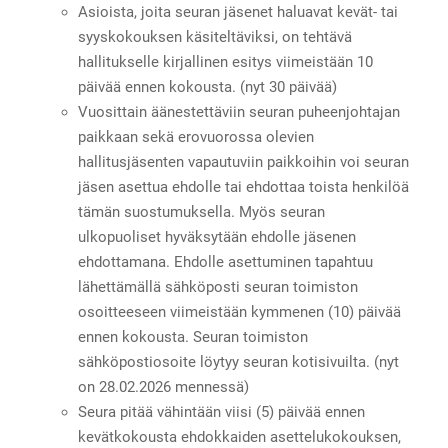
Asioista, joita seuran jäsenet haluavat kevät- tai
syyskokouksen käsiteltäviksi, on tehtävä
hallitukselle kirjallinen esitys viimeistään 10
päivää ennen kokousta. (nyt 30 päivää)
Vuosittain äänestettäviin seuran puheenjohtajan
paikkaan sekä erovuorossa olevien
hallitusjäsenten vapautuviin paikkoihin voi seuran
jäsen asettua ehdolle tai ehdottaa toista henkilöä
tämän suostumuksella. Myös seuran
ulkopuoliset hyväksytään ehdolle jäsenen
ehdottamana. Ehdolle asettuminen tapahtuu
lähettämällä sähköposti seuran toimiston
osoitteeseen viimeistään kymmenen (10) päivää
ennen kokousta. Seuran toimiston
sähköpostiosoite löytyy seuran kotisivuilta. (nyt
on 28.02.2026 mennessä)
Seura pitää vähintään viisi (5) päivää ennen
kevätkokousta ehdokkaiden asettelukokouksen,