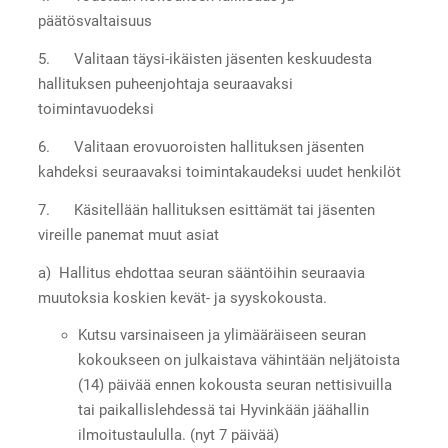
päätösvaltaisuus
5. Valitaan täysi-ikäisten jäsenten keskuudesta
hallituksen puheenjohtaja seuraavaksi
toimintavuodeksi
6. Valitaan erovuoroisten hallituksen jäsenten
kahdeksi seuraavaksi toimintakaudeksi uudet henkilöt
7. Käsitellään hallituksen esittämät tai jäsenten
vireille panemat muut asiat
a) Hallitus ehdottaa seuran sääntöihin seuraavia
muutoksia koskien kevät- ja syyskokousta.
Kutsu varsinaiseen ja ylimääräiseen seuran
kokoukseen on julkaistava vähintään neljätoista
(14) päivää ennen kokousta seuran nettisivuilla
tai paikallislehdessä tai Hyvinkään jäähallin
ilmoitustaululla. (nyt 7 päivää)