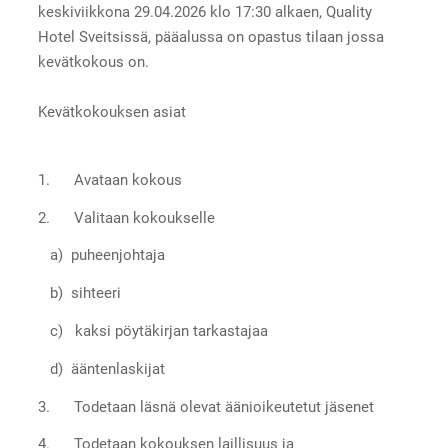
keskiviikkona 29.04.2026 klo 17:30 alkaen, Quality
Hotel Sveitsissä, pääalussa on opastus tilaan jossa
kevätkokous on.
Kevätkokouksen asiat
1. Avataan kokous
2. Valitaan kokoukselle
a) puheenjohtaja
b) sihteeri
c) kaksi pöytäkirjan tarkastajaa
d) ääntenlaskijat
3. Todetaan läsnä olevat äänioikeutetut jäsenet
4. Todetaan kokouksen laillisuus ja