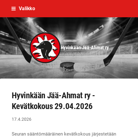
Siirry
Valikko
sivun
sisältöön
Hyvinkään Jää-Ahmat ry
Hyvinkään Jää-Ahmat ry -
Kevätkokous 29.04.2026
17.4.2026
Seuran sääntömääräinen kevätkokous järjestetään