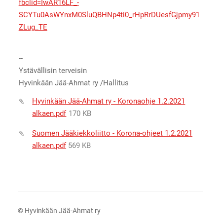
fbclid=IwAR16LF_-
SCYTu0AsWYnxM0SluQBHNp4ti0_rHpRrDUesfGjpmy91
ZLug_TE
--
Ystävällisin terveisin
Hyvinkään Jää-Ahmat ry /Hallitus
Hyvinkään Jää-Ahmat ry - Koronaohje 1.2.2021
alkaen.pdf
170 KB
Suomen Jääkiekkoliitto - Korona-ohjeet 1.2.2021
alkaen.pdf
569 KB
©
Hyvinkään Jää-Ahmat ry