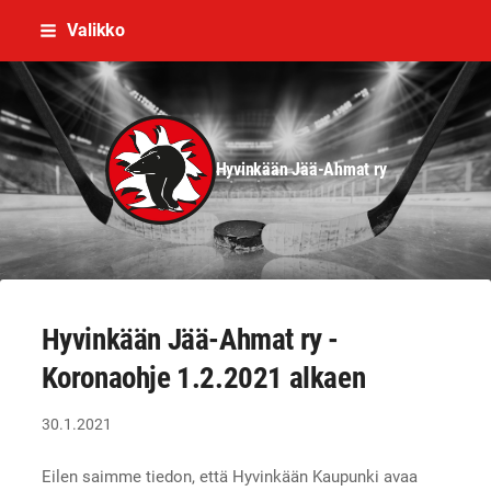
Siirry
Valikko
sivun
sisältöön
Hyvinkään Jää-Ahmat ry
Hyvinkään Jää-Ahmat ry -
Koronaohje 1.2.2021 alkaen
30.1.2021
Eilen saimme tiedon, että Hyvinkään Kaupunki avaa