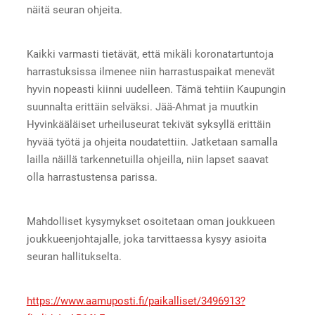
näitä seuran ohjeita.
Kaikki varmasti tietävät, että mikäli koronatartuntoja
harrastuksissa ilmenee niin harrastuspaikat menevät
hyvin nopeasti kiinni uudelleen. Tämä tehtiin Kaupungin
suunnalta erittäin selväksi. Jää-Ahmat ja muutkin
Hyvinkääläiset urheiluseurat tekivät syksyllä erittäin
hyvää työtä ja ohjeita noudatettiin. Jatketaan samalla
lailla näillä tarkennetuilla ohjeilla, niin lapset saavat
olla harrastustensa parissa.
Mahdolliset kysymykset osoitetaan oman joukkueen
joukkueenjohtajalle, joka tarvittaessa kysyy asioita
seuran hallitukselta.
https://www.aamuposti.fi/paikalliset/3496913?