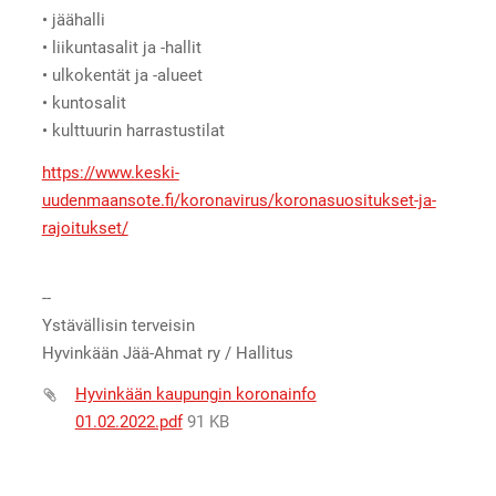
• jäähalli
• liikuntasalit ja -hallit
• ulkokentät ja -alueet
• kuntosalit
• kulttuurin harrastustilat
https://www.keski-
uudenmaansote.fi/koronavirus/koronasuositukset-ja-
rajoitukset/
--
Ystävällisin terveisin
Hyvinkään Jää-Ahmat ry / Hallitus
Hyvinkään kaupungin koronainfo
01.02.2022.pdf
91 KB