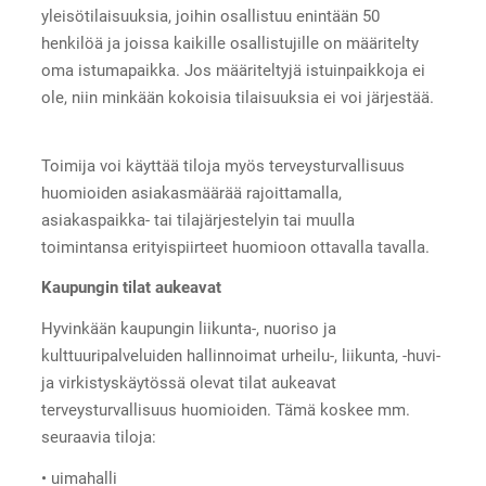
yleisötilaisuuksia, joihin osallistuu enintään 50
henkilöä ja joissa kaikille osallistujille on määritelty
oma istumapaikka. Jos määriteltyjä istuinpaikkoja ei
ole, niin minkään kokoisia tilaisuuksia ei voi järjestää.
Toimija voi käyttää tiloja myös terveysturvallisuus
huomioiden asiakasmäärää rajoittamalla,
asiakaspaikka- tai tilajärjestelyin tai muulla
toimintansa erityispiirteet huomioon ottavalla tavalla.
Kaupungin tilat aukeavat
Hyvinkään kaupungin liikunta-, nuoriso ja
kulttuuripalveluiden hallinnoimat urheilu-, liikunta, -huvi-
ja virkistyskäytössä olevat tilat aukeavat
terveysturvallisuus huomioiden. Tämä koskee mm.
seuraavia tiloja:
• uimahalli