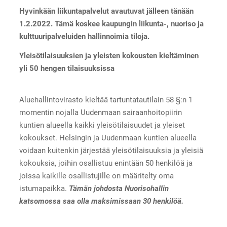
Hyvinkään liikuntapalvelut avautuvat jälleen tänään
1.2.2022. Tämä koskee kaupungin liikunta-, nuoriso ja
kulttuuripalveluiden hallinnoimia tiloja.
Yleisötilaisuuksien ja yleisten kokousten kieltäminen
yli 50 hengen tilaisuuksissa
Aluehallintovirasto kieltää tartuntatautilain 58 §:n 1
momentin nojalla Uudenmaan sairaanhoitopiirin
kuntien alueella kaikki yleisötilaisuudet ja yleiset
kokoukset. Helsingin ja Uudenmaan kuntien alueella
voidaan kuitenkin järjestää yleisötilaisuuksia ja yleisiä
kokouksia, joihin osallistuu enintään 50 henkilöä ja
joissa kaikille osallistujille on määritelty oma
istumapaikka.
Tämän johdosta Nuorisohallin
katsomossa saa olla maksimissaan 30 henkilöä.