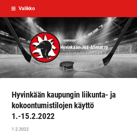
Siirry
Valikko
sivun
sisältöön
Hyvinkään Jää-Ahmat ry
Hyvinkään kaupungin liikunta- ja
kokoontumistilojen käyttö
1.-15.2.2022
1.2.2022