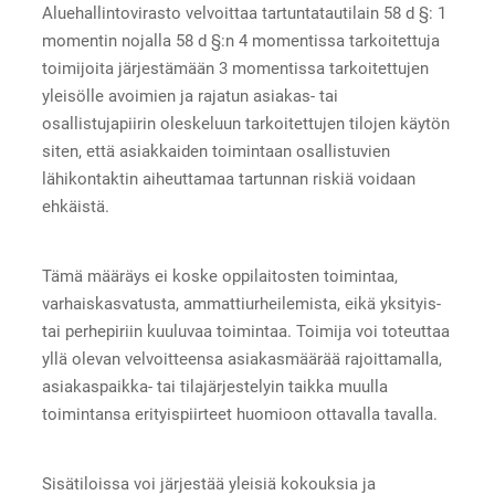
Aluehallintovirasto velvoittaa tartuntatautilain 58 d §: 1
momentin nojalla 58 d §:n 4 momentissa tarkoitettuja
toimijoita järjestämään 3 momentissa tarkoitettujen
yleisölle avoimien ja rajatun asiakas- tai
osallistujapiirin oleskeluun tarkoitettujen tilojen käytön
siten, että asiakkaiden toimintaan osallistuvien
lähikontaktin aiheuttamaa tartunnan riskiä voidaan
ehkäistä.
Tämä määräys ei koske oppilaitosten toimintaa,
varhaiskasvatusta, ammattiurheilemista, eikä yksityis-
tai perhepiriin kuuluvaa toimintaa. Toimija voi toteuttaa
yllä olevan velvoitteensa asiakasmäärää rajoittamalla,
asiakaspaikka- tai tilajärjestelyin taikka muulla
toimintansa erityispiirteet huomioon ottavalla tavalla.
Sisätiloissa voi järjestää yleisiä kokouksia ja