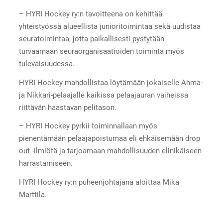
– HYRI Hockey ry:n tavoitteena on kehittää
yhteistyössä alueellista junioritoimintaa sekä uudistaa
seuratoimintaa, jotta paikallisesti pystytään
turvaamaan seuraorganisaatioiden toiminta myös
tulevaisuudessa.
HYRI Hockey mahdollistaa löytämään jokaiselle Ahma-
ja Nikkari-pelaajalle kaikissa pelaajauran vaiheissa
riittävän haastavan pelitason.
– HYRI Hockey pyrkii toiminnallaan myös
pienentämään pelaajapoistumaa eli ehkäisemään drop
out -ilmiötä ja tarjoamaan mahdollisuuden elinikäiseen
harrastamiseen.
HYRI Hockey ry:n puheenjohtajana aloittaa Mika
Marttila.