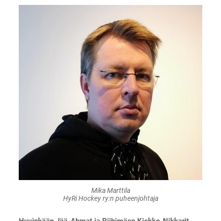
Mika Marttila
HyRi Hockey ry:n puheenjohtaja
Hyvinkään Jää-Ahmat ja Riihimäen Kiekko-Nikkarit