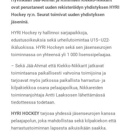
ovat perustaneet uuden rekisteröidyn yhdistyksen HYRI
Hockey ry:n. Seurat toimivat uuden yhdistyksen
jäseninä.
HYRI Hockey ry hallinnoi sarjapaikkoja,
edustusoikeuksia sekä urheilutoimintaa U15–U22-
ikäluokissa. HYRI Hockeyn sekä sen jäsenseurojen
toiminnassa on yhteensä yli 1 000 lisenssipelaajaa.
– Sekä Jää-Ahmat että Kiekko-Nikkarit jatkavat
toimintaansa paikallisesti vahvoina toimijoina ja
tarjoavat myös jatkossa paikallista harrastus- ja
kilpakiekkoa osana pelaajapolkua, Nikkareiden
toiminnanjohtaja Antti Laaksosen lähettämässä
tiedotteessa todetaan.
HYRI HOCKEY
tarjoaa yhdessä jäsenseurojen kanssa
pelaajapolun, joka mahdollistaa sekä kilpakiekon että
harrastustoiminnan lapsesta aikuisikään saakka.