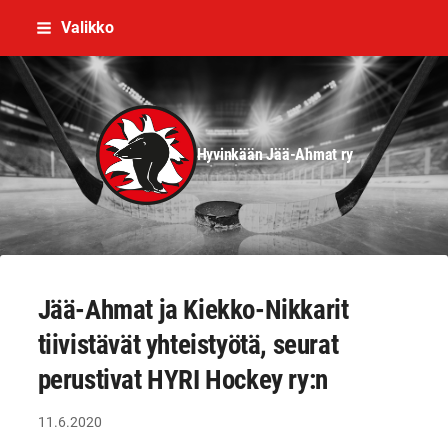
Siirry
Valikko
sivun
sisältöön
Hyvinkään Jää-Ahmat ry
Jää-Ahmat ja Kiekko-Nikkarit
tiivistävät yhteistyötä, seurat
perustivat HYRI Hockey ry:n
11.6.2020