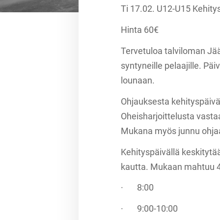
Ti 17.02. U12-U15 Kehity
Hinta 60€
Tervetuloa talviloman Jää
syntyneille pelaajille. Pä
lounaan.
Ohjauksesta kehityspäivä
Oheisharjoittelusta vast
Mukana myös junnu ohjaa
Kehityspäivällä keskitytä
kautta. Mukaan mahtuu 4
· 8:00 Aloitus, (lei
· 9:00-10:00 Jää 