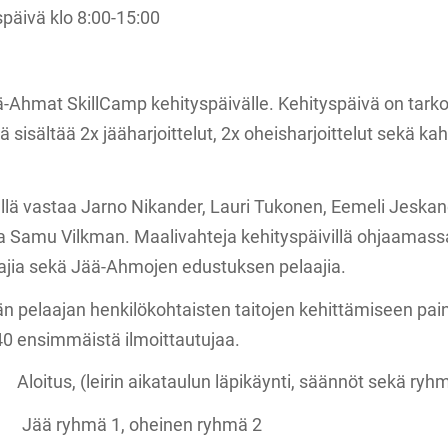
späivä klo 8:00-15:00
-Ahmat SkillCamp kehityspäivälle. Kehityspäivä on tarkoi
ivä sisältää 2x jääharjoittelut, 2x oheisharjoittelut sekä k
llä vastaa Jarno Nikander, Lauri Tukonen, Eemeli Jeskan
aa Samu Vilkman. Maalivahteja kehityspäivillä ohjaamassa
jia sekä Jää-Ahmojen edustuksen pelaajia.
än pelaajan henkilökohtaisten taitojen kehittämiseen pain
0 ensimmäistä ilmoittautujaa.
rin aikataulun läpikäynti, säännöt sekä ryhm
ryhmä 1, oheinen ryhmä 2