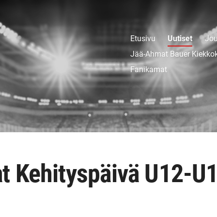
Etusivu
Uutiset
Jou
Jää-Ahmat Bauer Kiekko
Fanikamat
t Kehityspäivä U12-U