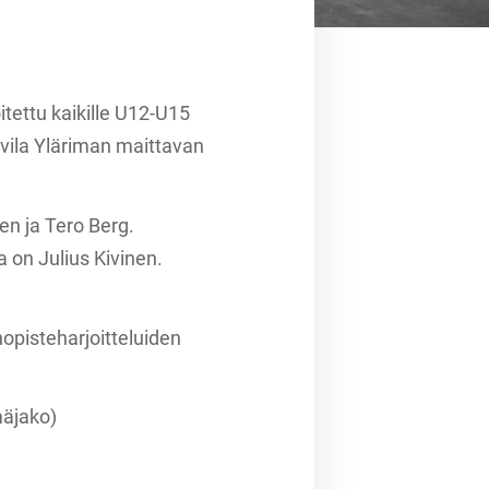
tettu kaikille U12-U15
ahvila Yläriman maittavan
en ja Tero Berg.
 on Julius Kivinen.
opisteharjoitteluiden
äjako)