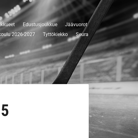
kkueet
Edustusjoukkue
Jäävuorot
koulu 2026-2027
Tyttökiekko
Seura
15