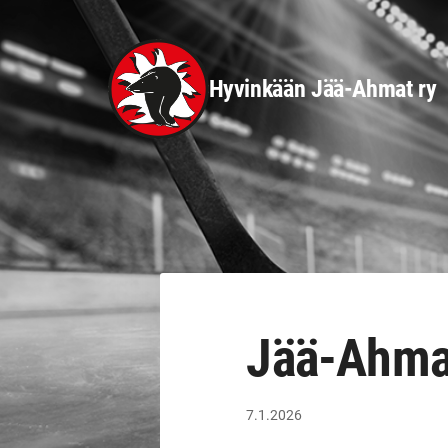
Siirry
sivun
sisältöön
Hyvinkään Jää-Ahmat ry
Jää-Ahma
7.1.2026