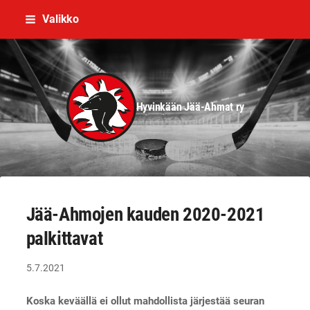
Siirry
Valikko
sivun
sisältöön
Hyvinkään Jää-Ahmat ry
Jää-Ahmojen kauden 2020-2021
palkittavat
5.7.2021
Koska keväällä ei ollut mahdollista järjestää seuran