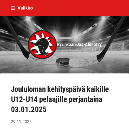
Siirry
Valikko
sivun
sisältöön
Hyvinkään Jää-Ahmat ry
Joululoman kehityspäivä kaikille
U12-U14 pelaajille perjantaina
03.01.2025
29.11.2024