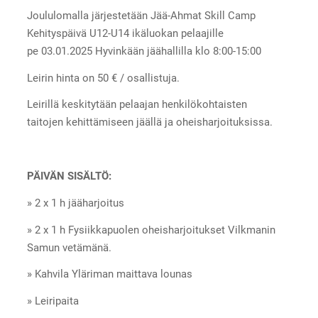
Joululomalla järjestetään Jää-Ahmat Skill Camp
Kehityspäivä U12-U14 ikäluokan pelaajille
pe 03.01.2025 Hyvinkään jäähallilla klo 8:00-15:00
Leirin hinta on 50 € / osallistuja.
Leirillä keskitytään pelaajan henkilökohtaisten
taitojen kehittämiseen jäällä ja oheisharjoituksissa.
PÄIVÄN SISÄLTÖ:
» 2 x 1 h jääharjoitus
» 2 x 1 h Fysiikkapuolen oheisharjoitukset Vilkmanin
Samun vetämänä.
» Kahvila Yläriman maittava lounas
» Leiripaita