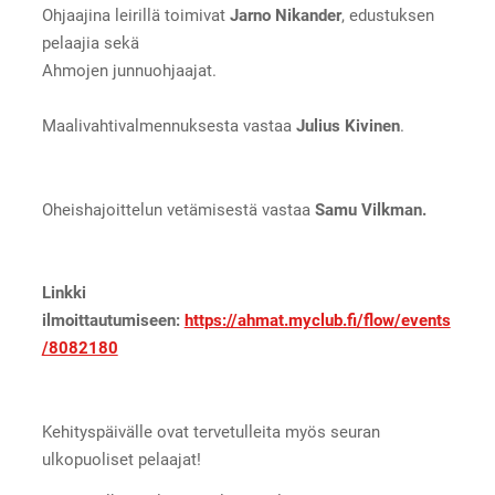
Ohjaajina leirillä toimivat
Jarno Nikander
, edustuksen
pelaajia sekä
Ahmojen junnuohjaajat.
Maalivahtivalmennuksesta vastaa
Julius Kivinen
.
Oheishajoittelun vetämisestä vastaa
Samu Vilkman.
Linkki
ilmoittautumiseen:
https://ahmat.myclub.fi/flow/events
/8082180
Kehityspäivälle ovat tervetulleita myös seuran
ulkopuoliset pelaajat!