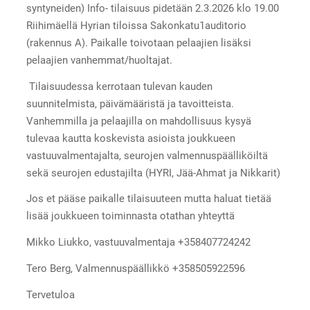
syntyneiden) Info- tilaisuus pidetään 2.3.2026 klo 19.00
Riihimäellä Hyrian tiloissa Sakonkatu1auditorio
(rakennus A). Paikalle toivotaan pelaajien lisäksi
pelaajien vanhemmat/huoltajat.
Tilaisuudessa kerrotaan tulevan kauden
suunnitelmista, päivämääristä ja tavoitteista.
Vanhemmilla ja pelaajilla on mahdollisuus kysyä
tulevaa kautta koskevista asioista joukkueen
vastuuvalmentajalta, seurojen valmennuspäälliköiltä
sekä seurojen edustajilta (HYRI, Jää-Ahmat ja Nikkarit)
Jos et pääse paikalle tilaisuuteen mutta haluat tietää
lisää joukkueen toiminnasta otathan yhteyttä
Mikko Liukko, vastuuvalmentaja +358407724242
Tero Berg, Valmennuspäällikkö +358505922596
Tervetuloa