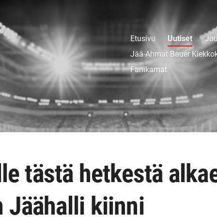
Etusivu
Uutiset
Jou
Jää-Ahmat Bauer Kiekko
Fanikamat
lle tästä hetkestä alka
Jäähalli kiinni