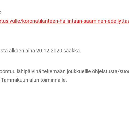
o:
tusivulle/koronatilanteen-hallintaan-saaminen-edellyttaa-
esta alkaen aina 20.12.2020 saakka.
ontuu lähipäivinä tekemään joukkueille ohjeistusta/suos
i Tammikuun alun toiminnalle.