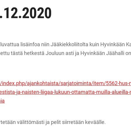
.12.2020
attua lisäinfoa niin Jääkiekkoliitolta kuin Hyvinkään Ka
tettu tästä hetkestä Jouluun asti ja Hyvinkään Jäähalli on
.fi/index.php/ajankohtaista/sarjatoiminta/item/5562-hus-n
tista-ja-naisten-liigaa-lukuun-ottamatta-muilla-alueill
ia
tetään välittömästi ja pelit siirretään keväälle.