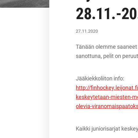
28.11.-20
27.11.2020
Tänään olemme saaneet luv
sanottuna, pelit on peruu
Jääkiekkoliiton info:
http://finhockey.leijonat
keskeytetaan-miesten-mes
olevia-viranomaispaatoks
Kaikki juniorisarjat keskey