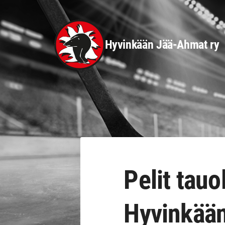
Siirry
sivun
sisältöön
Hyvinkään Jää-Ahmat ry
Pelit tauo
Hyvinkään 