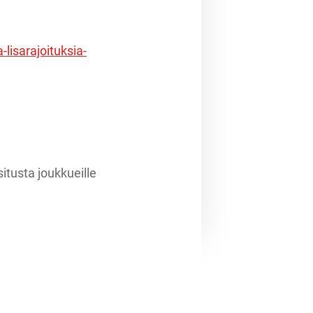
lisarajoituksia-
itusta joukkueille