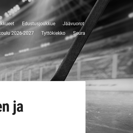
kkueet
Edustusjoukkue
Jäävuorot
koulu 2026-2027
Tyttökiekko
Seura
en ja