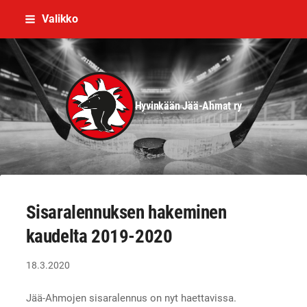
Siirry
Valikko
sivun
sisältöön
Hyvinkään Jää-Ahmat ry
Sisaralennuksen hakeminen
kaudelta 2019-2020
18.3.2020
Jää-Ahmojen sisaralennus on nyt haettavissa.