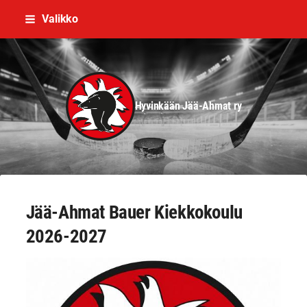
Siirry
Valikko
sivun
sisältöön
Hyvinkään Jää-Ahmat ry
Jää-Ahmat Bauer Kiekkokoulu
2026-2027