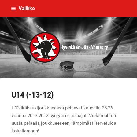
Siirry
Valikko
sivun
sisältöön
Hyvinkään Jää-Ahmat ry
U14 (-13-12)
U13 ikäkausijoukkueessa pelaavat kaudella 25-26
vuonna 2013-2012 syntyneet pelaajat. Vielä mahtuu
uusia pelaajia joukkueeseen, lämpimästi tervetuloa
kokeilemaan!