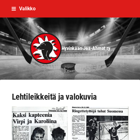
Siirry
Valikko
sivun
sisältöön
Hyvinkään Jää-Ahmat ry
Lehtileikkeitä ja valokuvia