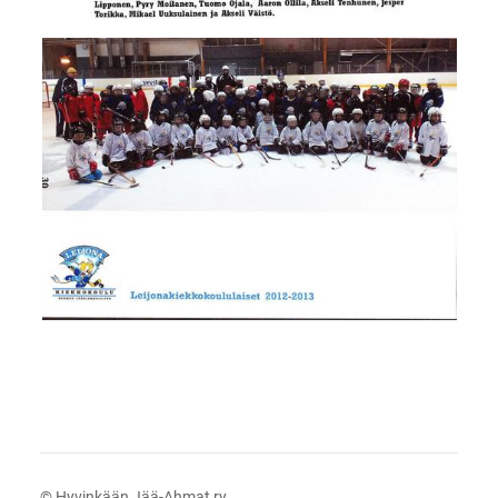
©
Hyvinkään Jää-Ahmat ry