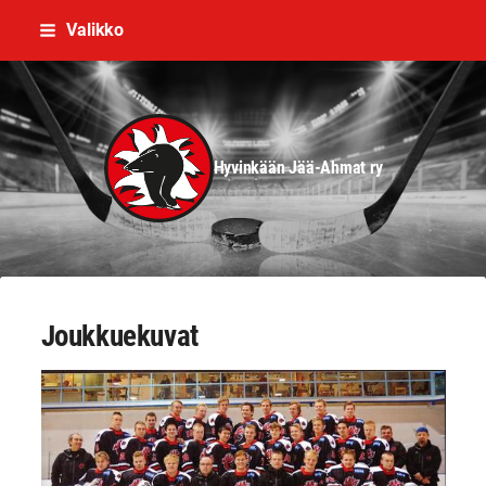
Siirry
Valikko
sivun
sisältöön
Hyvinkään Jää-Ahmat ry
Joukkuekuvat