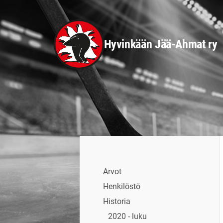
Siirry
sivun
sisältöön
Hyvinkään Jää-Ahmat ry
Arvot
Henkilöstö
Historia
2020 - luku