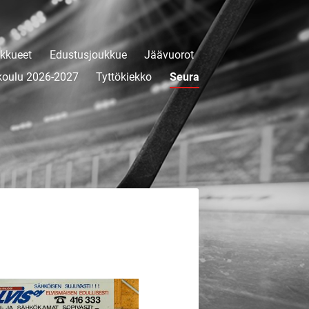
kkueet
Edustusjoukkue
Jäävuorot
koulu 2026-2027
Tyttökiekko
Seura