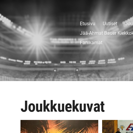
Etusivu
Uutiset
Jou
Jää-Ahmat Bauer Kiekko
Fanikamat
Joukkuekuvat