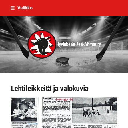
Siirry
Valikko
sivun
sisältöön
Hyvinkään Jää-Ahmat ry
Lehtileikkeitä ja valokuvia