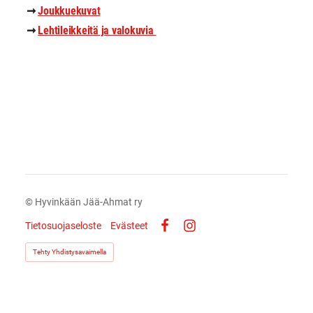
➞
Joukkuekuvat
➞
Lehtileikkeitä ja valokuvia
©
Hyvinkään Jää-Ahmat ry
Tietosuojaseloste
Evästeet
Facebook
Instagram
Tehty Yhdistysavaimella