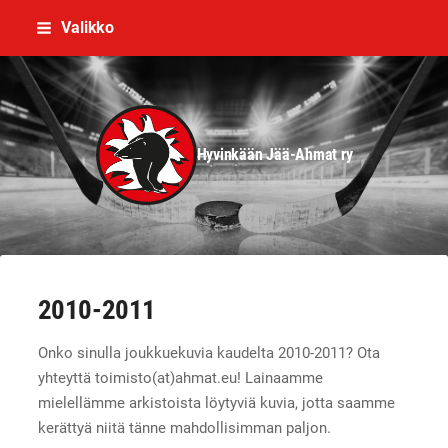
Siirry
Valikko
sivun
sisältöön
Hyvinkään Jää-Ahmat ry
2010-2011
Onko sinulla joukkuekuvia kaudelta 2010-2011? Ota
yhteyttä toimisto(at)ahmat.eu! Lainaamme
mielellämme arkistoista löytyviä kuvia, jotta saamme
kerättyä niitä tänne mahdollisimman paljon.