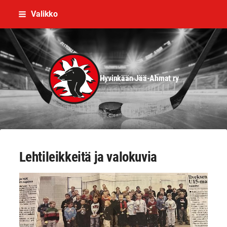
Siirry
Valikko
sivun
sisältöön
Hyvinkään Jää-Ahmat ry
Lehtileikkeitä ja valokuvia