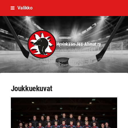
Siirry
Valikko
sivun
sisältöön
Hyvinkään Jää-Ahmat ry
Joukkuekuvat