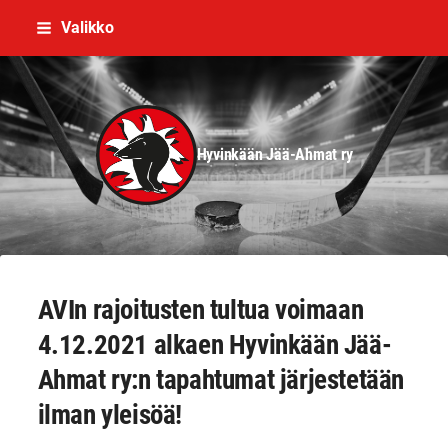
Siirry
Valikko
sivun
sisältöön
Hyvinkään Jää-Ahmat ry
AVIn rajoitusten tultua voimaan
4.12.2021 alkaen Hyvinkään Jää-
Ahmat ry:n tapahtumat järjestetään
ilman yleisöä!