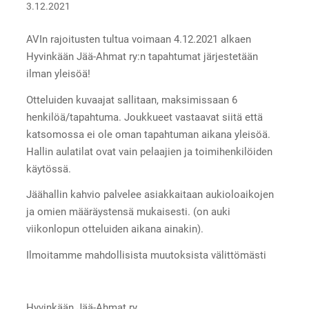
3.12.2021
AVIn rajoitusten tultua voimaan 4.12.2021 alkaen
Hyvinkään Jää-Ahmat ry:n tapahtumat järjestetään
ilman yleisöä!
Otteluiden kuvaajat sallitaan, maksimissaan 6
henkilöä/tapahtuma. Joukkueet vastaavat siitä että
katsomossa ei ole oman tapahtuman aikana yleisöä.
Hallin aulatilat ovat vain pelaajien ja toimihenkilöiden
käytössä.
Jäähallin kahvio palvelee asiakkaitaan aukioloaikojen
ja omien määräystensä mukaisesti. (on auki
viikonlopun otteluiden aikana ainakin).
Ilmoitamme mahdollisista muutoksista välittömästi
Hyvinkään Jää-Ahmat ry