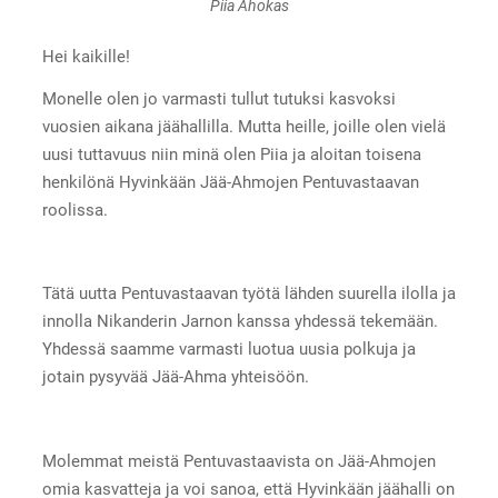
Piia Ahokas
Hei kaikille!
Monelle olen jo varmasti tullut tutuksi kasvoksi
vuosien aikana jäähallilla. Mutta heille, joille olen vielä
uusi tuttavuus niin minä olen Piia ja aloitan toisena
henkilönä Hyvinkään Jää-Ahmojen Pentuvastaavan
roolissa.
Tätä uutta Pentuvastaavan työtä lähden suurella ilolla ja
innolla Nikanderin Jarnon kanssa yhdessä tekemään.
Yhdessä saamme varmasti luotua uusia polkuja ja
jotain pysyvää Jää-Ahma yhteisöön.
Molemmat meistä Pentuvastaavista on Jää-Ahmojen
omia kasvatteja ja voi sanoa, että Hyvinkään jäähalli on