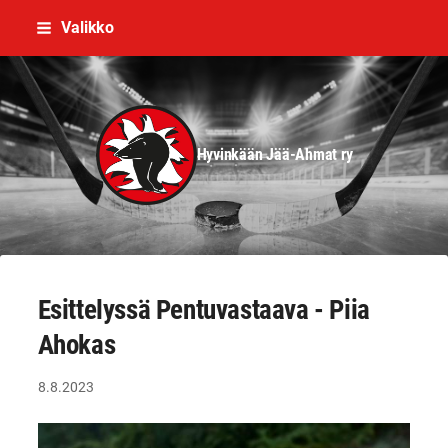
Siirry
Valikko
sivun
sisältöön
Hyvinkään Jää-Ahmat ry
Esittelyssä Pentuvastaava - Piia
Ahokas
8.8.2023