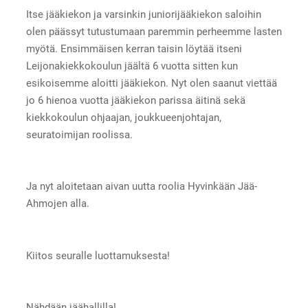
Itse jääkiekon ja varsinkin juniorijääkiekon saloihin
olen päässyt tutustumaan paremmin perheemme lasten
myötä. Ensimmäisen kerran taisin löytää itseni
Leijonakiekkokoulun jäältä 6 vuotta sitten kun
esikoisemme aloitti jääkiekon. Nyt olen saanut viettää
jo 6 hienoa vuotta jääkiekon parissa äitinä sekä
kiekkokoulun ohjaajan, joukkueenjohtajan,
seuratoimijan roolissa.
Ja nyt aloitetaan aivan uutta roolia Hyvinkään Jää-
Ahmojen alla.
Kiitos seuralle luottamuksesta!
Nähdään jäähallilla!