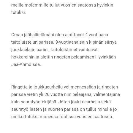
meille molemmille tullut vuosien saatossa hyvinkin
tutuksi.
Oman jäähallielämäni olen aloittanut 4-vuotiaana
taitoluistelun parissa. 9-vuotiaana sain kipinän siirtyä
joukkuelajin pariin. Taitoluistimet vaihtuivat
hokkareihin ja aloitin ringeten pelaamisen Hyvinkään
Jää-Ahmoissa.
Ringette ja joukkueurheilu vei mennessään ja ringeten
parissa vietin yli 26 vuotta niin pelaajana, valmentajana
kuin seuratyöntekijänä. Joten joukkueurheilu sekä
seuratyö lasten ja nuorten parissa on tullut minulle jo
melko tutuksi monessa roolissa vuosien saatossa.