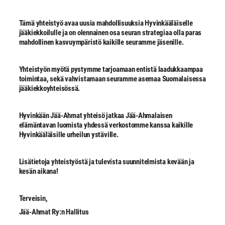
Tämä yhteistyö avaa uusia mahdollisuuksia Hyvinkääläiselle
jääkiekkoilulle ja on olennainen osa seuran strategiaa olla paras
mahdollinen kasvuympäristö kaikille seuramme jäsenille.
Yhteistyön myötä pystymme tarjoamaan entistä laadukkaampaa
toimintaa, sekä vahvistamaan seuramme asemaa Suomalaisessa
jääkiekkoyhteisössä.
Hyvinkään Jää-Ahmat yhteisö jatkaa Jää-Ahmalaisen
elämäntavan luomista yhdessä verkostomme kanssa kaikille
Hyvinkääläisille urheilun ystäville.
Lisätietoja yhteistyöstä ja tulevista suunnitelmista kevään ja
kesän aikana!
Terveisin,
Jää-Ahmat Ry:n Hallitus