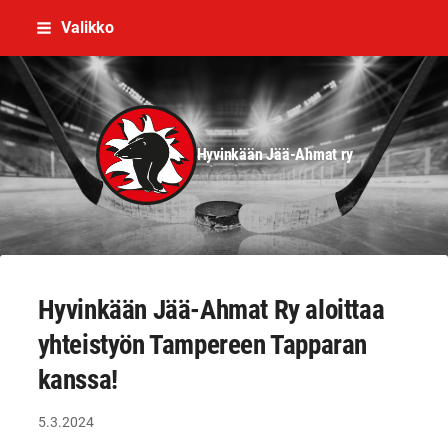
Siirry
Valikko
sivun
sisältöön
Hyvinkään Jää-Ahmat ry
Hyvinkään Jää-Ahmat Ry aloittaa
yhteistyön Tampereen Tapparan
kanssa!
5.3.2024