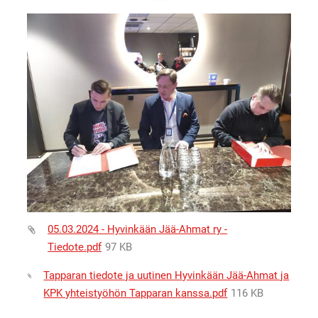
05.03.2024 - Hyvinkään Jää-Ahmat ry -
Tiedote.pdf
97 KB
Tapparan tiedote ja uutinen Hyvinkään Jää-Ahmat ja
KPK yhteistyöhön Tapparan kanssa.pdf
116 KB