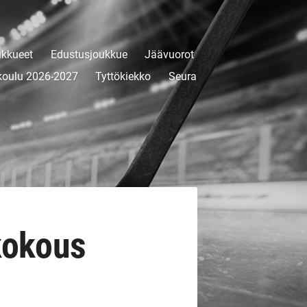
kkueet
Edustusjoukkue
Jäävuorot
koulu 2026-2027
Tyttökiekko
Seura
kokous