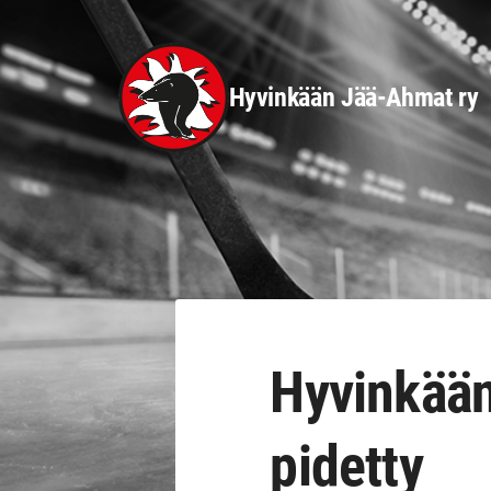
Siirry
sivun
sisältöön
Hyvinkään Jää-Ahmat ry
Hyvinkään
pidetty