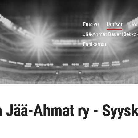
Etusivu
Uutiset
Jou
Jää-Ahmat Bauer Kiekko
Fanikamat
 Jää-Ahmat ry - Syys