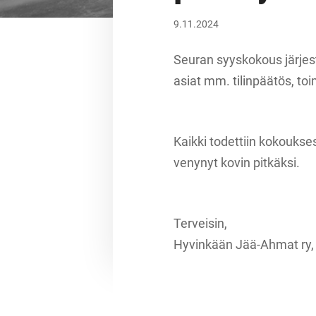
9.11.2024
Seuran syyskokous järjest
asiat mm. tilinpäätös, t
Kaikki todettiin kokoukses
venynyt kovin pitkäksi.
Terveisin,
Hyvinkään Jää-Ahmat ry, 