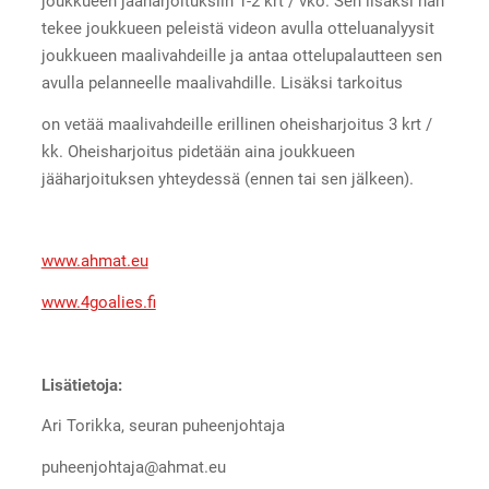
joukkueen jääharjoituksiin 1-2 krt / vko. Sen lisäksi hän
tekee joukkueen peleistä videon avulla otteluanalyysit
joukkueen maalivahdeille ja antaa ottelupalautteen sen
avulla pelanneelle maalivahdille. Lisäksi tarkoitus
on vetää maalivahdeille erillinen oheisharjoitus 3 krt /
kk. Oheisharjoitus pidetään aina joukkueen
jääharjoituksen yhteydessä (ennen tai sen jälkeen).
www.ahmat.eu
www.4goalies.fi
Lisätietoja:
Ari Torikka, seuran puheenjohtaja
puheenjohtaja@ahmat.eu