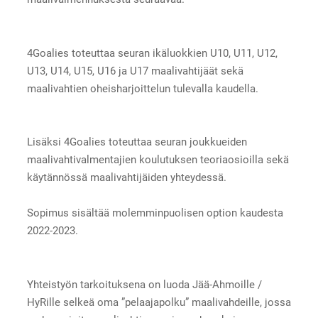
4Goalies toteuttaa seuran ikäluokkien U10, U11, U12,
U13, U14, U15, U16 ja U17 maalivahtijäät sekä
maalivahtien oheisharjoittelun tulevalla kaudella.
Lisäksi 4Goalies toteuttaa seuran joukkueiden
maalivahtivalmentajien koulutuksen teoriaosioilla sekä
käytännössä maalivahtijäiden yhteydessä.
Sopimus sisältää molemminpuolisen option kaudesta
2022-2023.
Yhteistyön tarkoituksena on luoda Jää-Ahmoille /
HyRille selkeä oma ”pelaajapolku” maalivahdeille, jossa