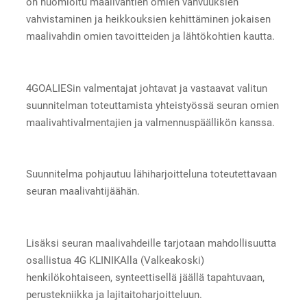
on huomioitu maalivahtien omien vahvuuksien
vahvistaminen ja heikkouksien kehittäminen jokaisen
maalivahdin omien tavoitteiden ja lähtökohtien kautta.
4GOALIESin valmentajat johtavat ja vastaavat valitun
suunnitelman toteuttamista yhteistyössä seuran omien
maalivahtivalmentajien ja valmennuspäällikön kanssa.
Suunnitelma pohjautuu lähiharjoitteluna toteutettavaan
seuran maalivahtijäähän.
Lisäksi seuran maalivahdeille tarjotaan mahdollisuutta
osallistua 4G KLINIKAlla (Valkeakoski)
henkilökohtaiseen, synteettisellä jäällä tapahtuvaan,
perustekniikka ja lajitaitoharjoitteluun.