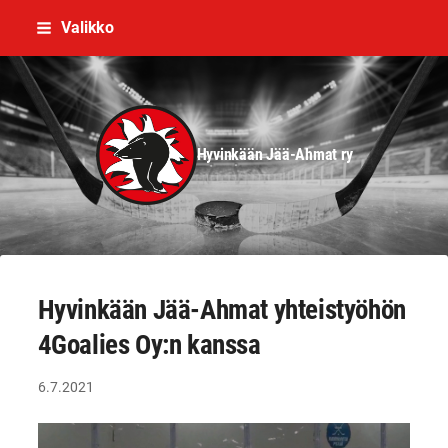
Siirry
Valikko
sivun
sisältöön
Hyvinkään Jää-Ahmat ry
Hyvinkään Jää-Ahmat yhteistyöhön
4Goalies Oy:n kanssa
6.7.2021