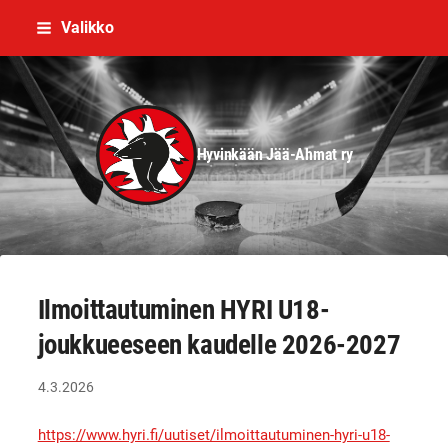
Siirry
Valikko
sivun
sisältöön
Hyvinkään Jää-Ahmat ry
Ilmoittautuminen HYRI U18-
joukkueeseen kaudelle 2026-2027
4.3.2026
https://www.hyri.fi/uutiset/ilmoittautuminen-hyri-u18-