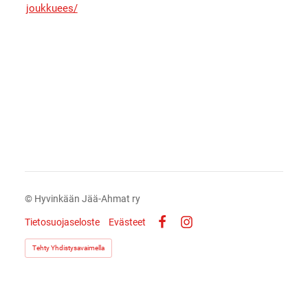
joukkuees/
©
Hyvinkään Jää-Ahmat ry
Tietosuojaseloste
Evästeet
Facebook
Instagram
Tehty Yhdistysavaimella