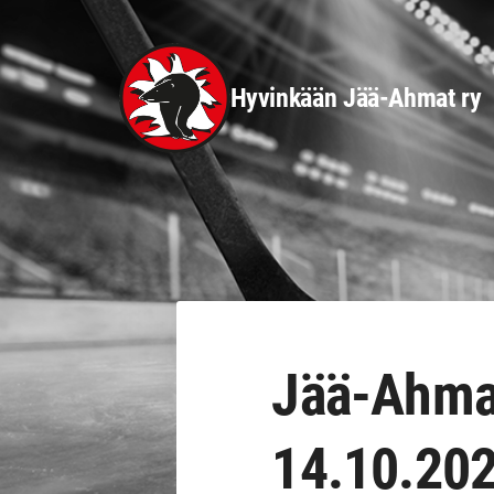
Siirry
sivun
sisältöön
Hyvinkään Jää-Ahmat ry
Jää-Ahmat
14.10.20