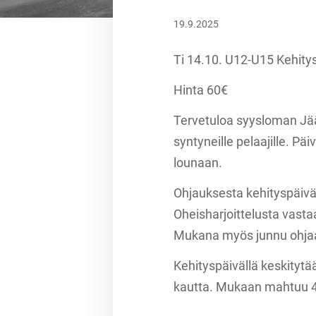
19.9.2025
Ti 14.10. U12-U15 Kehity
Hinta 60€
Tervetuloa syysloman Jää
syntyneille pelaajille. Pä
lounaan.
Ohjauksesta kehityspäivä
Oheisharjoittelusta vast
Mukana myös junnu ohjaa
Kehityspäivällä keskitytä
kautta. Mukaan mahtuu 4