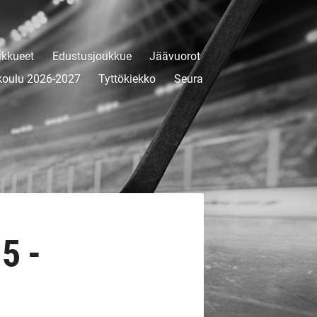
kkueet
Edustusjoukkue
Jäävuorot
koulu 2026-2027
Tyttökiekko
Seura
5 -