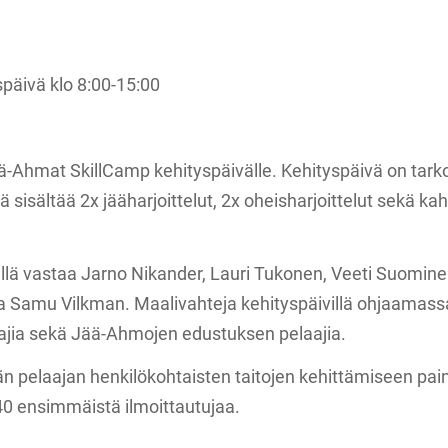
späivä klo 8:00-15:00
-Ahmat SkillCamp kehityspäivälle. Kehityspäivä on tarkoi
ivä sisältää 2x jääharjoittelut, 2x oheisharjoittelut sekä k
llä vastaa Jarno Nikander, Lauri Tukonen, Veeti Suominen
aa Samu Vilkman. Maalivahteja kehityspäivillä ohjaamassa
jia sekä Jää-Ahmojen edustuksen pelaajia.
än pelaajan henkilökohtaisten taitojen kehittämiseen pain
0 ensimmäistä ilmoittautujaa.