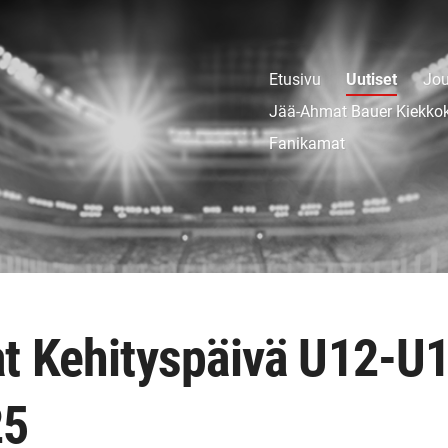
Etusivu
Uutiset
Jou
Jää-Ahmat Bauer Kiekko
Fanikamat
 Kehityspäivä U12-U1
25