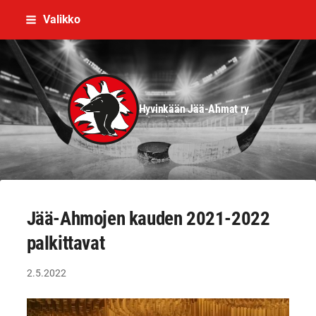
Siirry
Valikko
sivun
sisältöön
Hyvinkään Jää-Ahmat ry
Jää-Ahmojen kauden 2021-2022
palkittavat
2.5.2022