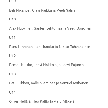
U09
Eeli Nikander, Olavi Räikkä ja Veeti Salmi
U10
Alex Huovinen, Santeri Lehtomaa ja Veeti Sorjonen
U11
Panu Hirvonen. Ilari Huusko ja Niklas Tahvanainen
U12
Eemeli Kuikka, Leevi Nokkala ja Leevi Pajunen
U13
Eetu Lukkari, Kalle Nieminen ja Samuel Rytkönen
U14
Oliver Heljälä, Neo Kallio ja Aaro Mäkelä