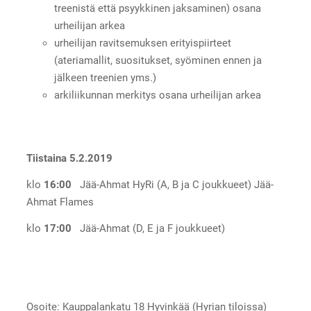
treenistä että psyykkinen jaksaminen) osana
urheilijan arkea
urheilijan ravitsemuksen erityispiirteet
(ateriamallit, suositukset, syöminen ennen ja
jälkeen treenien yms.)
arkiliikunnan merkitys osana urheilijan arkea
Tiistaina 5.2.2019
klo
16:00
Jää-Ahmat HyRi (A, B ja C joukkueet) Jää-
Ahmat Flames
klo
17:00
Jää-Ahmat (D, E ja F joukkueet)
Osoite: Kauppalankatu 18 Hyvinkää (Hyrian tiloissa)