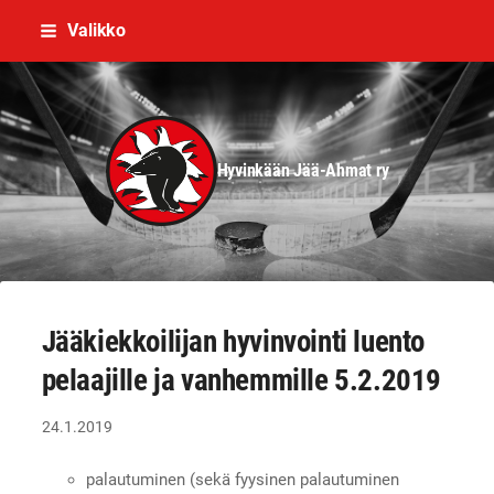
Siirry
Valikko
sivun
sisältöön
Hyvinkään Jää-Ahmat ry
Jääkiekkoilijan hyvinvointi luento
pelaajille ja vanhemmille 5.2.2019
24.1.2019
palautuminen (sekä fyysinen palautuminen