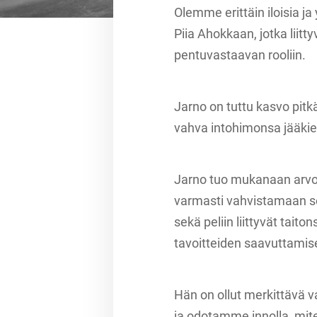
Olemme erittäin iloisia ja
Piia Ahokkaan, jotka lii
pentuvastaavan rooliin.
Jarno on tuttu kasvo pit
vahva intohimonsa jääkiek
Jarno tuo mukanaan arvo
varmasti vahvistamaan 
sekä peliin liittyvät ta
tavoitteiden saavuttamis
Hän on ollut merkittävä 
ja odotamme innolla, mit