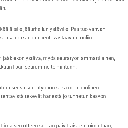
än.
nkääläisille jääurheilun ystäville. Piia tuo vahvan
sensa mukanaan pentuvastaavan rooliin.
en jääkiekon ystävä, myös seuratyön ammattilainen,
kkaan lisän seuramme toimintaan.
outumisensa seuratyöhön sekä monipuolinen
 tehtävistä tekevät hänestä jo tunnetun kasvon
imaisen otteen seuran päivittäiseen toimintaan,