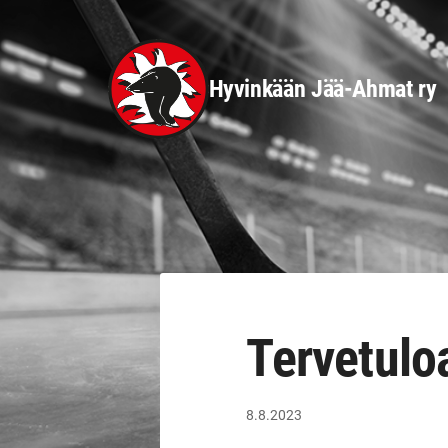
Siirry
sivun
sisältöön
Hyvinkään Jää-Ahmat ry
Tervetulo
8.8.2023