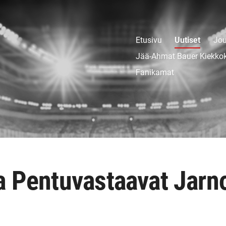
Etusivu
Uutiset
Jou
Jää-Ahmat Bauer Kiekko
Fanikamat
a Pentuvastaavat Jarno