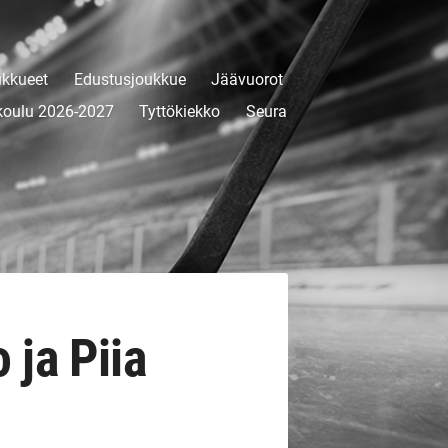
kkueet
Edustusjoukkue
Jäävuorot
koulu 2026-2027
Tyttökiekko
Seura
 ja Piia