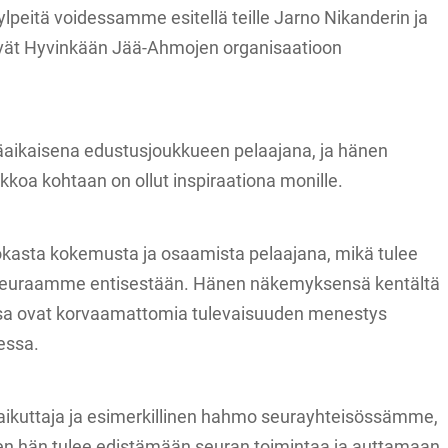
 ylpeitä voidessamme esitellä teille Jarno Nikanderin ja
ttyvät Hyvinkään Jää-Ahmojen organisaatioon
käaikaisena edustusjoukkueen pelaajana, ja hänen
koa kohtaan on ollut inspiraationa monille.
kasta kokemusta ja osaamista pelaajana, mikä tulee
seuraamme entisestään. Hänen näkemyksensä kentältä
itonsa ovat korvaamattomia tulevaisuuden menestys
essa.
vaikuttaja ja esimerkillinen hahmo seurayhteisössämme,
en hän tulee edistämään seuran toimintaa ja auttamaan