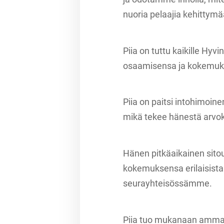
nuoria pelaajia kehittymä
Piia on tuttu kaikille Hyvi
osaamisensa ja kokemuk
Piia on paitsi intohimoin
mikä tekee hänestä arvo
Hänen pitkäaikainen sit
kokemuksensa erilaisista
seurayhteisössämme.
Piia tuo mukanaan ammatt