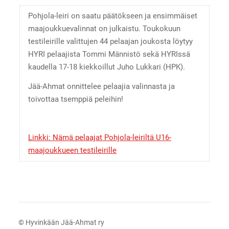
Pohjola-leiri on saatu päätökseen ja ensimmäiset
maajoukkuevalinnat on julkaistu. Toukokuun
testileirille valittujen 44 pelaajan joukosta löytyy
HYRI pelaajista Tommi Männistö sekä HYRIssä
kaudella 17-18 kiekkoillut Juho Lukkari (HPK).
Jää-Ahmat onnittelee pelaajia valinnasta ja
toivottaa tsemppiä peleihin!
Linkki: Nämä pelaajat Pohjola-leiriltä U16-
maajoukkueen testileirille
©
Hyvinkään Jää-Ahmat ry