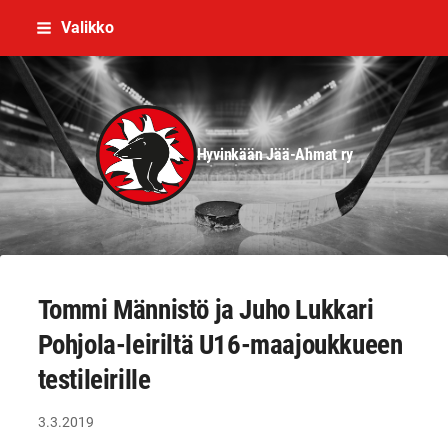
Siirry
Valikko
sivun
sisältöön
Hyvinkään Jää-Ahmat ry
Tommi Männistö ja Juho Lukkari
Pohjola-leiriltä U16-maajoukkueen
testileirille
3.3.2019