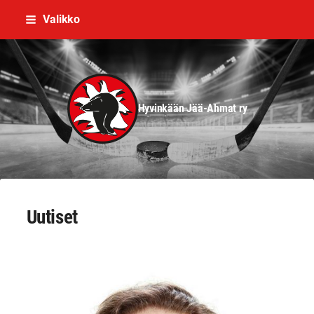
Siirry
Valikko
sivun
sisältöön
Hyvinkään Jää-Ahmat ry
Uutiset