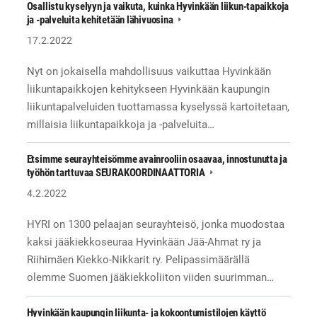
Osallistu kyselyyn ja vaikuta, kuinka Hyvinkään liikun-tapaikkoja
ja -palveluita kehitetään lähivuosina
17.2.2022
Nyt on jokaisella mahdollisuus vaikuttaa Hyvinkään
liikuntapaikkojen kehitykseen Hyvinkään kaupungin
liikuntapalveluiden tuottamassa kyselyssä kartoitetaan,
millaisia liikuntapaikkoja ja -palveluita…
Etsimme seurayhteisömme avainrooliin osaavaa, innostunutta ja
työhön tarttuvaa SEURAKOORDINAATTORIA
4.2.2022
HYRI on 1300 pelaajan seurayhteisö, jonka muodostaa
kaksi jääkiekkoseuraa Hyvinkään Jää-Ahmat ry ja
Riihimäen Kiekko-Nikkarit ry. Pelipassimäärällä
olemme Suomen jääkiekkoliiton viiden suurimman…
Hyvinkään kaupungin liikunta- ja kokoontumistilojen käyttö