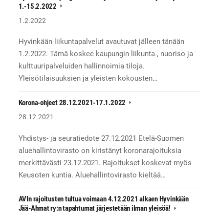
1.-15.2.2022
1.2.2022
Hyvinkään liikuntapalvelut avautuvat jälleen tänään
1.2.2022. Tämä koskee kaupungin liikunta-, nuoriso ja
kulttuuripalveluiden hallinnoimia tiloja.
Yleisötilaisuuksien ja yleisten kokousten…
Korona-ohjeet 28.12.2021-17.1.2022
28.12.2021
Yhdistys- ja seuratiedote 27.12.2021 Etelä-Suomen
aluehallintovirasto on kiristänyt koronarajoituksia
merkittävästi 23.12.2021. Rajoitukset koskevat myös
Keusoten kuntia. Aluehallintovirasto kieltää…
AVIn rajoitusten tultua voimaan 4.12.2021 alkaen Hyvinkään
Jää-Ahmat ry:n tapahtumat järjestetään ilman yleisöä!