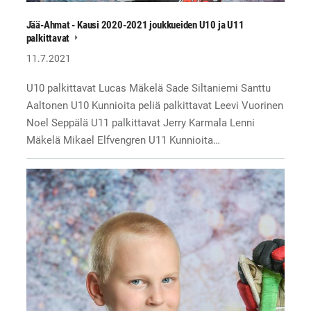
Jää-Ahmat - Kausi 2020-2021 joukkueiden U10 ja U11
palkittavat
11.7.2021
U10 palkittavat Lucas Mäkelä Sade Siltaniemi Santtu
Aaltonen U10 Kunnioita peliä palkittavat Leevi Vuorinen
Noel Seppälä U11 palkittavat Jerry Karmala Lenni
Mäkelä Mikael Elfvengren U11 Kunnioita…