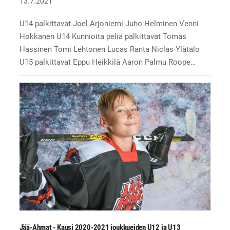
13.7.2021
U14 palkittavat Joel Arjoniemi Juho Helminen Venni
Hokkanen U14 Kunnioita peliä palkittavat Tomas
Hassinen Tomi Lehtonen Lucas Ranta Niclas Ylätalo
U15 palkittavat Eppu Heikkilä Aaron Palmu Roope…
Jää-Ahmat - Kausi 2020-2021 joukkueiden U12 ja U13